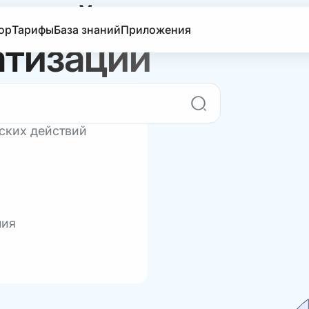
наний по
ор
Тарифы
База знаний
Приложения
атизации
ских действий
ния