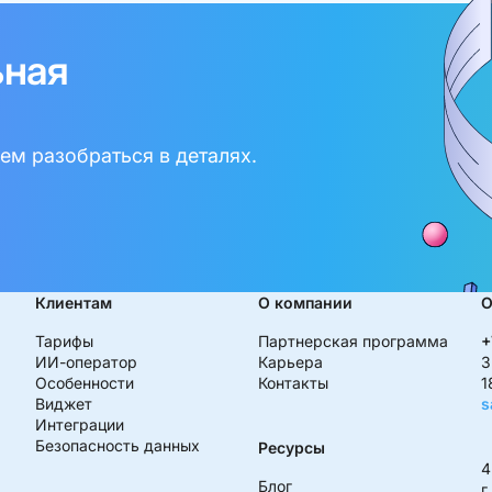
ьная
м разобраться в деталях.
Клиентам
О компании
О
Тарифы
Партнерская программа
+
ИИ-оператор
Карьера
З
Особенности
Контакты
1
Виджет
s
Интеграции
Безопасность данных
Ресурсы
4
Блог
г